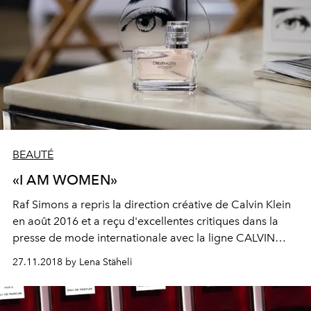
BEAUTÉ
«I AM WOMEN»
Raf Simons a repris la direction créative de Calvin Klein
en août 2016 et a reçu d'excellentes critiques dans la
presse de mode internationale avec la ligne CALVIN
KLEIN 205W39NY. Il a remis au goût du jour le western-
27.11.2018 by Lena Stäheli
chic et imprimé des œuvres d’art d’Andy Warhol sur des
jeans et des écharpes. Pour la première fois, le designer
belge et son équipe créent un parfum. Deux visages de