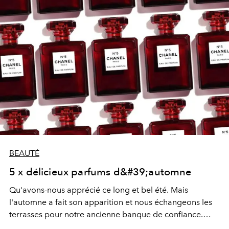
l’équipe sont aussi bien connus: les actrices Saoirse
Ronan et Lupita Nyong'o. Elles ont participé activement
au processus de création du parfum en devenant en
même temps les nouvelles égéries de la campagne. Le
staff et le créateur ont passé deux ans à mettre au point
un parfum féminin unique dans un flacon très esthétique.
Le résultat est présenté dans une campagne envoûtante
et nonchalante avec un jus pour tous les types de
femmes et tous les âges.
BEAUTÉ
5 x délicieux parfums d&#39;automne
Qu'avons-nous apprécié ce long et bel été. Mais
l'automne a fait son apparition et nous échangeons les
terrasses pour notre ancienne banque de confiance.
Mais d'abord à l'armoire de salle de bain ...