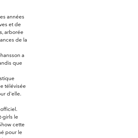
 des années
ves et de
s, arborée
dances de la
Johansson a
tandis que
astique
e télévisée
ur d'elle.
fficiel.
-girls le
 Show cette
mé pour le