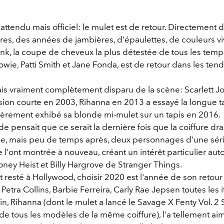
ttendu mais officiel: le mulet est de retour. Directement
res, des années de jambières, d'épaulettes, de couleurs vi
k, la coupe de cheveux la plus détestée de tous les temp
wie, Patti Smith et Jane Fonda, est de retour dans les ten
mais vraiment complètement disparu de la scène: Scarlett 
sion courte en 2003, Rihanna en 2013 a essayé la longue 
ièrement exhibé sa blonde mi-mulet sur un tapis en 2016.
e pensait que ce serait la dernière fois que la coiffure dr
vue, mais peu de temps après, deux personnages d'une séri
l'ont montrée à nouveau, créant un intérêt particulier auto
ney Heist et Billy Hargrove de Stranger Things.
st resté à Hollywood, choisir 2020 est l'année de son retour o
Petra Collins, Barbie Ferreira, Carly Rae Jepsen toutes les it
in, Rihanna (dont le mulet a lancé le Savage X Fenty Vol. 2
de tous les modèles de la même coiffure), l'a tellement ai