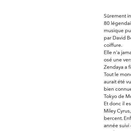
Sûrement ina
80 légendai
musique pun
par David Bo
coiffure.
Elle n'a ja
osé une ver
Zendaya a f
Tout le mond
aurait été 
bien connue 
Tokyo de Mo
Et donc il e
Miley Cyrus, 
bercent. Enf
année suivi 