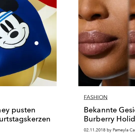
FASHION
ney pusten
Bekannte Gesic
rtstagskerzen
Burberry Hol
02.11.2018 by Pameyla C