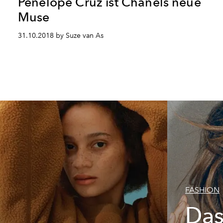
Penelope Cruz ist Chanels neue
Muse
31.10.2018 by Suze van As
FASHION
Das