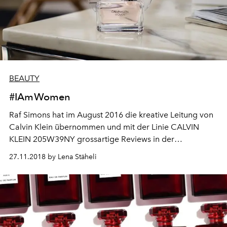
BEAUTY
#IAmWomen
Raf Simons hat im August 2016 die kreative Leitung von
Calvin Klein übernommen und mit der Linie CALVIN
KLEIN 205W39NY grossartige Reviews in der
internationalen Modepresse erhalten. Er hat den
27.11.2018 by Lena Stäheli
Western-Chic zurückgeholt und Kunstwerke von Andy
Warhol auf Jeans und Schals gedruckt. Zum ersten Mal
kreierte Raf Simons mit seinem Team ein Parfüm. Im
Team fanden sich auch zwei bekannte Gesichter: die
Schauspielerinnen Saoirse Ronan und Lupita Nyong’o.
Sie waren aktiv am Entstehungsprozess des Parfüms