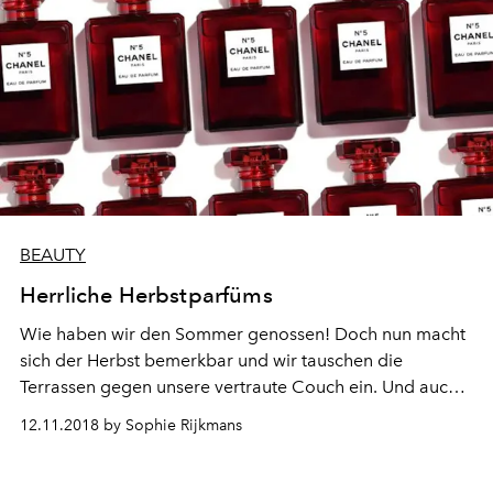
beteiligt und wurden gleichzeitig zu den eigentlichen
Gesichtern der Kampagne. Volle zwei Jahre verbrachten
das Team und der Designer damit, einen einzigartigen
Frauenduft samt kunstvollem Flakon zu kreieren. Das
Ergebnis wird in einer bezaubernd nonchalanten
Kampagne präsentiert und ist ein Produkt für jeden
Frauentyp und jedes Alter.
BEAUTY
Herrliche Herbstparfüms
Wie haben wir den Sommer genossen! Doch nun macht
sich der Herbst bemerkbar und wir tauschen die
Terrassen gegen unsere vertraute Couch ein. Und auch
im Badezimmerschrank bahnen sich Veränderungen an.
12.11.2018 by Sophie Rijkmans