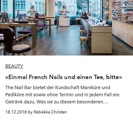
BEAUTY
«Einmal French Nails und einen Tee, bitte»
The Nail Bar bietet der Kundschaft Maniküre und
Pediküre mit sowie ohne Termin und in jedem Fall ein
Getränk dazu. Was sie zu diesem besonderen
Nagelstudio-Konzept mit Bar-Ambiente inspiriert hat
18.12.2018 by Rebekka Christen
und was seit der Eröffnung der ersten The Nail Bar vor
neun Jahren alles geschehen ist, erfuhr L’OFFICIEL
Schweiz im Gespräch mit der Co-Gründerin Florence