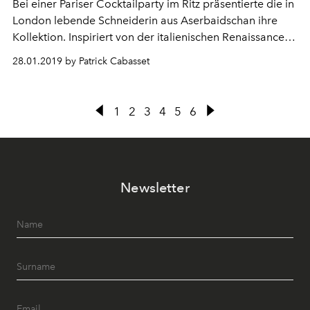
Bei einer Pariser Cocktailparty im Ritz präsentierte die in
London lebende Schneiderin aus Aserbaidschan ihre
Kollektion. Inspiriert von der italienischen Renaissance,
entführt "Villa des Merveilles" in einen verzauberten
28.01.2019 by Patrick Cabasset
Garten.
1
2
3
4
5
6
Newsletter