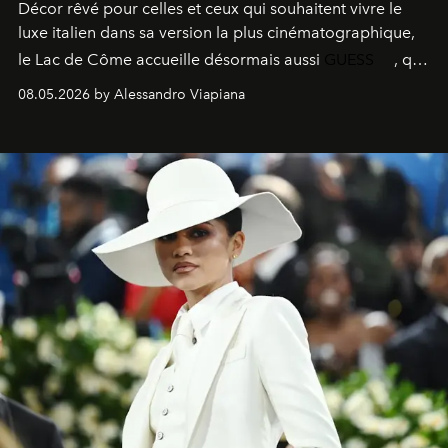
Décor rêvé pour celles et ceux qui souhaitent vivre le
luxe italien dans sa version la plus cinématographique,
le
Lac de Côme
accueille désormais aussi
GUESS
, qui
signe un takeover entre boutiques, hôtels, bateaux et
08.05.2026 by Alessandro Viapiana
fragrances. L’une des opérations de style les plus
réussies de la saison.