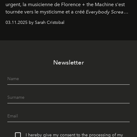
urgent, la musicienne de Florence + the Machine s'est
tournée vers le mysticisme et a créé
Everybody Scream
,
l'un de ses albums les plus profonds à ce jour.
03.11.2025 by Sarah Cristobal
Newsletter
I hereby give my consent to the processing of my