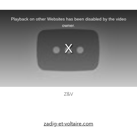
This
is
a
Playback on other Websites has been disabled by the video
modal
window.
owner.
Z&V
zadig-et-voltaire.com