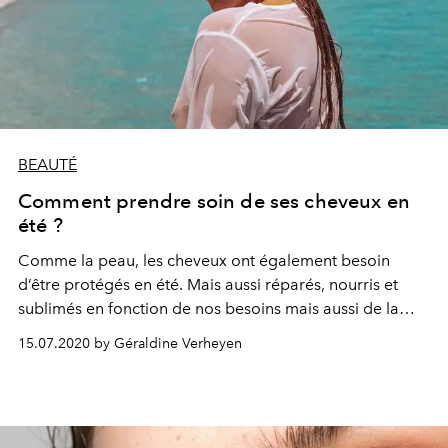
BEAUTÉ
Comment prendre soin de ses cheveux en
été ?
Comme la peau, les cheveux ont également besoin
d’être protégés en été. Mais aussi réparés, nourris et
sublimés en fonction de nos besoins mais aussi de la
façon dont ils ont été abîmés. Tour d’horizon des gestes
15.07.2020 by Géraldine Verheyen
à adopter avant et après la plage, mais aussi au retour
de vacances pour se prémunir face au soleil, au sel et au
chlore et préserver une chevelure de sirène.