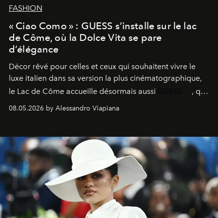
FASHION
« Ciao Como » : GUESS s’installe sur le lac
de Côme, où la Dolce Vita se pare
d’élégance
Décor rêvé pour celles et ceux qui souhaitent vivre le
luxe italien dans sa version la plus cinématographique,
le
Lac de Côme
accueille désormais aussi
GUESS
, qui
signe un takeover entre boutiques, hôtels, bateaux et
08.05.2026 by Alessandro Viapiana
fragrances. L’une des opérations de style les plus
réussies de la saison.