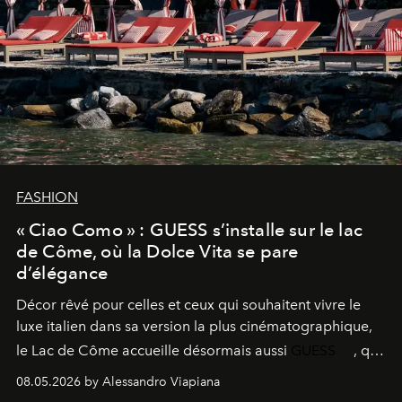
FASHION
« Ciao Como » : GUESS s’installe sur le lac
de Côme, où la Dolce Vita se pare
d’élégance
Décor rêvé pour celles et ceux qui souhaitent vivre le
luxe italien dans sa version la plus cinématographique,
le
Lac de Côme
accueille désormais aussi
GUESS
, qui
signe un takeover entre boutiques, hôtels, bateaux et
08.05.2026 by Alessandro Viapiana
fragrances. L’une des opérations de style les plus