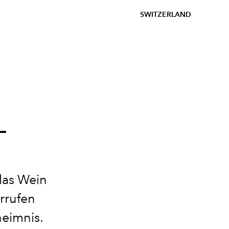
SWITZERLAND
T
las Wein
orrufen
heimnis.