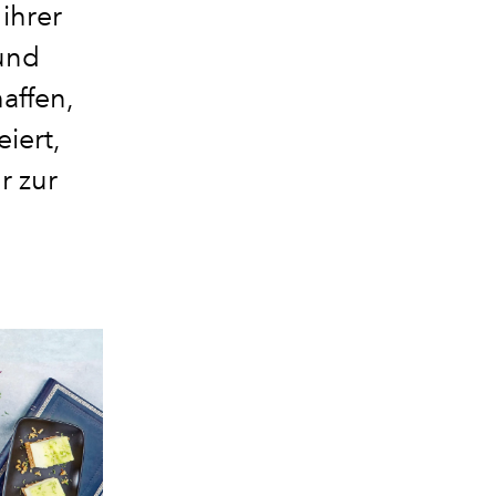
ihrer
und
affen,
iert,
r zur