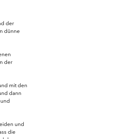
nd der
in dünne
tenen
in der
und mit den
 und dann
 und
neiden und
ass die