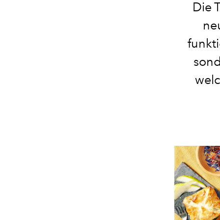
Die T
ne
funkt
sond
welc