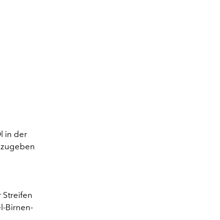
l in der
g zugeben
 Streifen
l-Birnen-