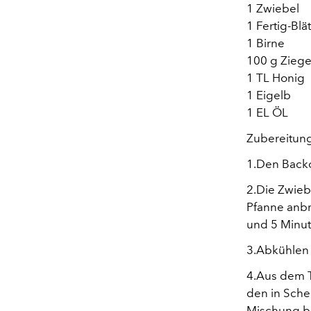
1 Zwiebel
1 Fertig-Blä
1 Birne
100 g Zieg
1 TL Honig
1 Eigelb
1 EL ÖL
Zubereitun
1.Den Backo
2.Die Zwiebe
Pfanne anbr
und 5 Minu
3.Abkühlen 
4.Aus dem T
den in Sche
Mischung b