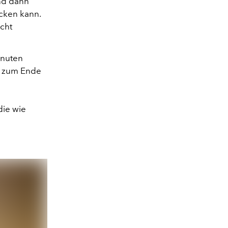
und dann
acken kann.
icht
inuten
s zum Ende
die wie