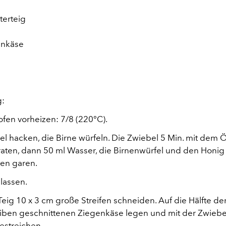
tterteig
enkäse
g:
fen vorheizen: 7/8 (220°C).
l hacken, die Birne würfeln. Die Zwiebel 5 Min. mit dem Ö
aten, dann 50 ml Wasser, die Birnenwürfel und den Honi
ten garen.
lassen.
eig 10 x 3 cm große Streifen schneiden. Auf die Hälfte der
iben geschnittenen Ziegenkäse legen und mit der Zwiebe
estreichen.