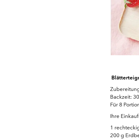
Blättertei
Zubereitung
Backzeit: 30
Für 8 Porti
Ihre Einkaufs
1 rechteckig
200 g Erdb