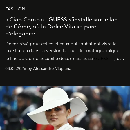
FASHION
« Ciao Como » : GUESS s’installe sur le lac
de Côme, où la Dolce Vita se pare
d’élégance
Décor rêvé pour celles et ceux qui souhaitent vivre le
luxe italien dans sa version la plus cinématographique,
le
Lac de Côme
accueille désormais aussi
GUESS
, qui
signe un takeover entre boutiques, hôtels, bateaux et
08.05.2026 by Alessandro Viapiana
fragrances. L’une des opérations de style les plus
réussies de la saison.