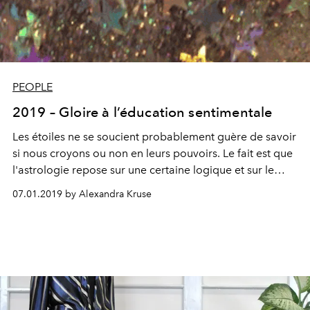
PEOPLE
2019 – Gloire à l’éducation sentimentale
Les étoiles ne se soucient probablement guère de savoir
si nous croyons ou non en leurs pouvoirs. Le fait est que
l'astrologie repose sur une certaine logique et sur le
mouvement des planètes. Il ne s’agit pas seulement de
07.01.2019 by Alexandra Kruse
notre terre en train de tourner, nous sommes tous une
petite partie d’un cosmos magnifiquement orchestré.
Les qualités astrologiques nous aident à planifier,
anticiper et vivre l'année en harmonie.