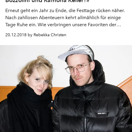
Bozzolini und Ramona Keller?»
Erneut geht ein Jahr zu Ende, die Festtage rücken näher.
Nach zahllosen Abenteuern kehrt allmählich für einige
Tage Ruhe ein. Wie verbringen unsere Favoriten der
Schweizer Modewelt diese besondere Zeit? L’OFFICIEL
20.12.2018 by Rebekka Christen
Schweiz hat nachgefragt. Diesmal bei Evelyn Bozzolini
und Ramona Keller, Gründerinnen des Zürcher Lingerie-
Labels LYN Lingerie.