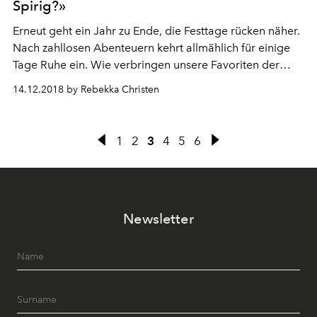
Spirig?»
Erneut geht ein Jahr zu Ende, die Festtage rücken näher.
Nach zahllosen Abenteuern kehrt allmählich für einige
Tage Ruhe ein. Wie verbringen unsere Favoriten der
Schweizer Modewelt diese besondere Zeit? L’OFFICIEL
14.12.2018 by Rebekka Christen
Schweiz hat nachgefragt. Diesmal bei Susanne Spirig,
Gründerin des Zürcher Yoga-Labels und -Studios lola
studio.
1
2
3
4
5
6
Newsletter