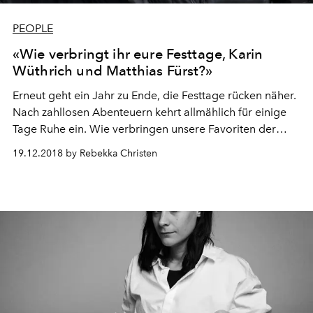
PEOPLE
«Wie verbringt ihr eure Festtage, Karin
Wüthrich und Matthias Fürst?»
Erneut geht ein Jahr zu Ende, die Festtage rücken näher.
Nach zahllosen Abenteuern kehrt allmählich für einige
Tage Ruhe ein. Wie verbringen unsere Favoriten der
Schweizer Modewelt diese besondere Zeit? L’OFFICIEL
19.12.2018 by Rebekka Christen
Schweiz hat nachgefragt. Diesmal bei Karin Wüthrich
und Matthias Fürst, welche gemeinsam das Basler
Modelabel After Work Studio führen.