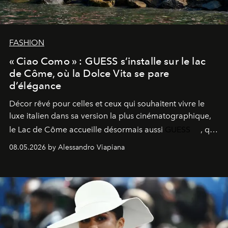
FASHION
« Ciao Como » : GUESS s’installe sur le lac
de Côme, où la Dolce Vita se pare
d’élégance
Décor rêvé pour celles et ceux qui souhaitent vivre le
luxe italien dans sa version la plus cinématographique,
le
Lac de Côme
accueille désormais aussi
GUESS
, qui
signe un takeover entre boutiques, hôtels, bateaux et
08.05.2026 by Alessandro Viapiana
fragrances. L’une des opérations de style les plus
réussies de la saison.