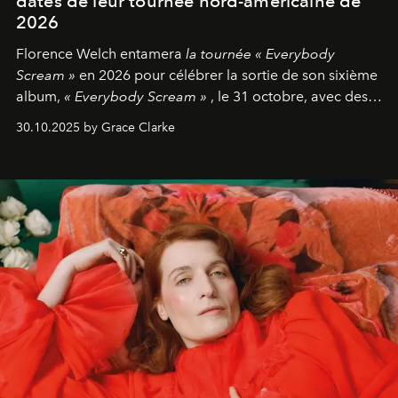
dates de leur tournée nord-américaine de
2026
Florence Welch entamera
la tournée « Everybody
Scream »
en 2026 pour célébrer la sortie de son sixième
album,
« Everybody Scream »
, le 31 octobre, avec des
dates nord-américaines débutant en avril prochain.
30.10.2025 by Grace Clarke