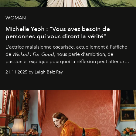
WOMAN
Michelle Yeoh : "Vous avez besoin de
personnes qui vous diront la vérité"
L'actrice malaisienne oscarisée, actuellement à l'affiche
de
Wicked : For Good
, nous parle d'ambition, de
passion et explique pourquoi la réflexion peut attendre.
Elle avoue :
"C'est libérateur d'interpréter un
21.11.2025 by Leigh Belz Ray
personnage qui dit : 'C'est mon désir, mon ambition, ma
volonté. Je m'en fiche si vous ne comprenez pas'."