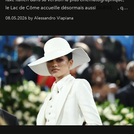
le
Lac de Côme
accueille désormais aussi
GUESS
, qui
signe un takeover entre boutiques, hôtels, bateaux et
08.05.2026 by Alessandro Viapiana
fragrances. L’une des opérations de style les plus
réussies de la saison.