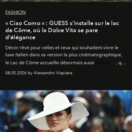
FASHION
« Ciao Como » : GUESS s’installe sur le lac
de Côme, où la Dolce Vita se pare
d’élégance
Décor rêvé pour celles et ceux qui souhaitent vivre le
luxe italien dans sa version la plus cinématographique,
le
Lac de Côme
accueille désormais aussi
GUESS
, qui
signe un takeover entre boutiques, hôtels, bateaux et
08.05.2026 by Alessandro Viapiana
fragrances. L’une des opérations de style les plus
réussies de la saison.