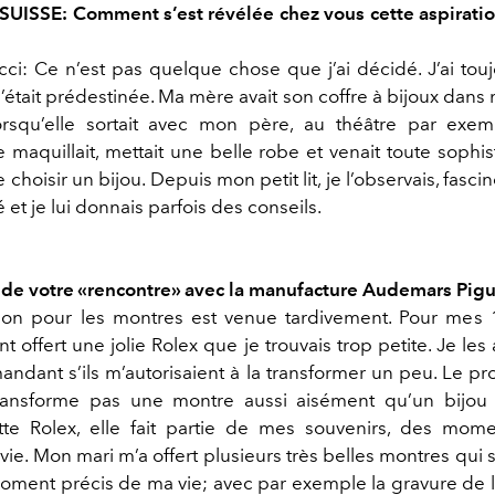
SUISSE: Comment s’est révélée chez vous cette aspiratio
cci: Ce n’est pas quelque chose que j’ai décidé. J’ai tou
m’était prédestinée. Ma mère avait son coffre à bijoux dan
orsqu’elle sortait avec mon père, au théâtre par exem
e maquillait, mettait une belle robe et venait toute soph
hoisir un bijou. Depuis mon petit lit, je l’observais, fasci
 et je lui donnais parfois des conseils.
 de votre «rencontre» avec la manufacture Audemars Pigu
ion pour les montres est venue tardivement. Pour mes
t offert une jolie Rolex que je trouvais trop petite. Je les
andant s’ils m’autorisaient à la transformer un peu. Le pr
ansforme pas une montre aussi aisément qu’un bijou (rir
tte Rolex, elle fait partie de mes souvenirs, des mom
e. Mon mari m’a offert plusieurs très belles montres qui 
moment précis de ma vie; avec par exemple la gravure de l