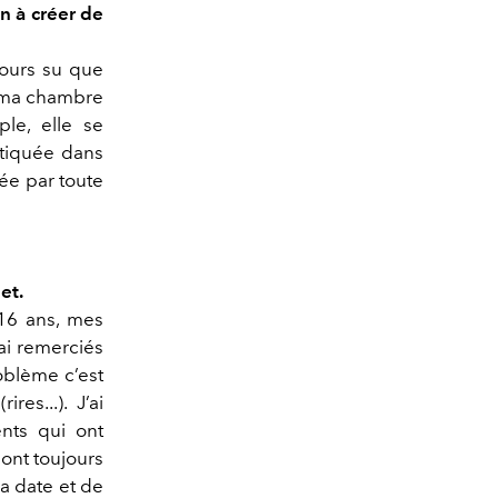
n à créer de
jours su que
s ma chambre
ple, elle se
istiquée dans
née par toute
et.
 16 ans, mes
 ai remerciés
oblème c’est
es...). J’ai
ents qui ont
sont toujours
a date et de