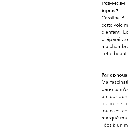
L’OFFICIEL 
bijoux?
Carolina Bu
cette voie 
d’enfant. L
préparait, s
ma chambre c
cette beauté
Parlez-nous
Ma fascinat
parents m’on
en leur dem
qu’on ne tr
toujours ce
marqué ma vi
liées à un 