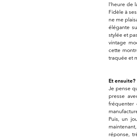
l’heure de l
Fidèle à se
ne me plaisa
élégante su
stylée et pa
vintage mo
cette montr
traquée et me
Et ensuite?
Je pense qu
presse ave
fréquenter 
manufacture
Puis, un jo
maintenant
réponse, tr