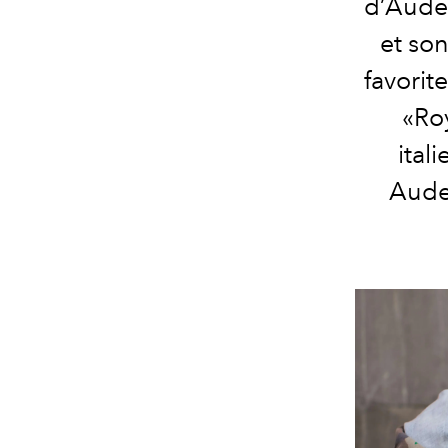
d’Audem
et son
favorit
«Roy
ital
Audem