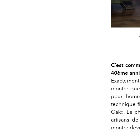
C’est comme
40ème anniv
Exactement.
montre que 
pour homme
technique fl
Oak». Le ch
artisans de
montre devie