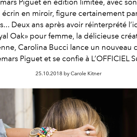
ars Piguet en édition limitée, avec so
 écrin en miroir, figure certainement pa
es... Deux ans après avoir réinterprété l’
al Oak» pour femme, la délicieuse créa
ienne, Carolina Bucci lance un nouveau d
ars Piguet et se confie à L’OFFICIEL S
25.10.2018 by Carole Kitner