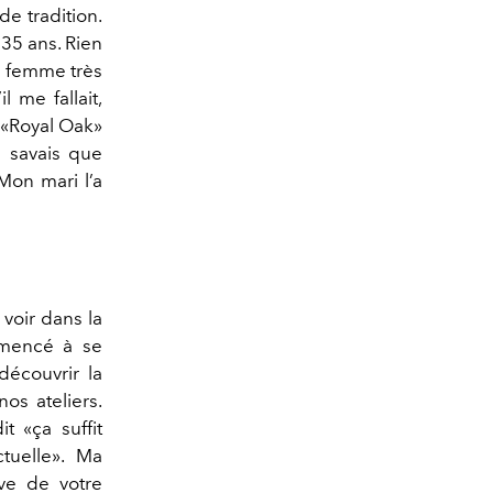
de tradition.
35 ans. Rien
te femme très
 me fallait,
e «Royal Oak»
 savais que
Mon mari l’a
voir dans la
mmencé à se
découvrir la
os ateliers.
t «ça suffit
tuelle». Ma
ive de votre