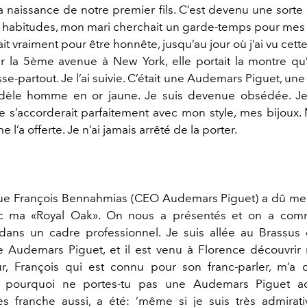
a naissance de notre premier fils. C’est devenu une sorte 
s habitudes, mon mari cherchait un garde-temps pour mes 
it vraiment pour être honnête, jusqu’au jour où j’ai vu cet
r la 5ème avenue à New York, elle portait la montre qu’il
sse-partout. Je l’ai suivie. C’était une Audemars Piguet, un
dèle homme en or jaune. Je suis devenue obsédée. Je
e s’accorderait parfaitement avec mon style, mes bijoux. 
 l’a offerte. Je n’ai jamais arrêté de la porter.
e François Bennahmias (CEO Audemars Piguet) a dû me 
c ma «Royal Oak». On nous a présentés et on a co
dans un cadre professionnel. Je suis allée au Brassus 
 Audemars Piguet, et il est venu à Florence découvrir n
ur, François qui est connu pour son franc-parler, m’a di
, pourquoi ne portes-tu pas une Audemars Piguet ac
ès franche aussi, a été: ‘même si je suis très admirat