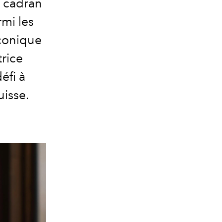
n cadran
rmi les
iconique
trice
éfi à
uisse.