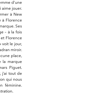
e femme d’une
i aime jouer.
former à New
te à Florence
a marque. Ses
e – à la fois
 et Florence
voit le jour,
dran miroir.
aucune place,
de la marque
ars Piguet.
j’ai tout de
ion qui nous
on féminine.
ration.