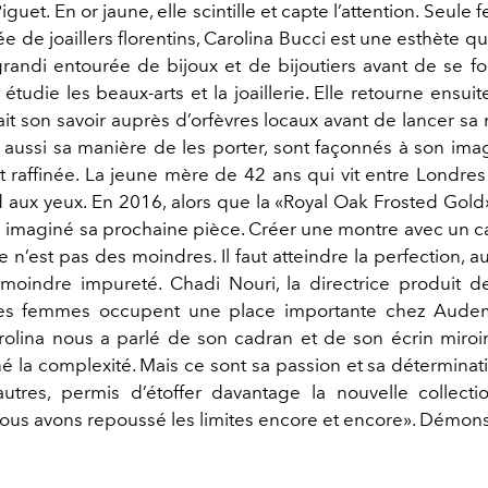
uet. En or jaune, elle scintille et capte l’attention. Seul
e de joaillers florentins, Carolina Bucci est une esthète qu
grandi entourée de bijoux et de bijoutiers avant de se 
 étudie les beaux-arts et la joaillerie. Elle retourne ensui
ait son savoir auprès d’orfèvres locaux avant de lancer s
 aussi sa manière de les porter, sont façonnés à son imag
 raffinée. La jeune mère de 42 ans qui vit entre Londres
d aux yeux. En 2016, alors que la «Royal Oak Frosted Gold» 
à imaginé sa prochaine pièce. Créer une montre avec un ca
 n’est pas des moindres. Il faut atteindre la perfection, 
a moindre impureté. Chadi Nouri, la directrice produit 
Les femmes occupent une place importante chez Audem
olina nous a parlé de son cadran et de son écrin miroir, 
né la complexité. Mais ce sont sa passion et sa déterminat
autres, permis d’étoffer davantage la nouvelle collecti
us avons repoussé les limites encore et encore». Démonst