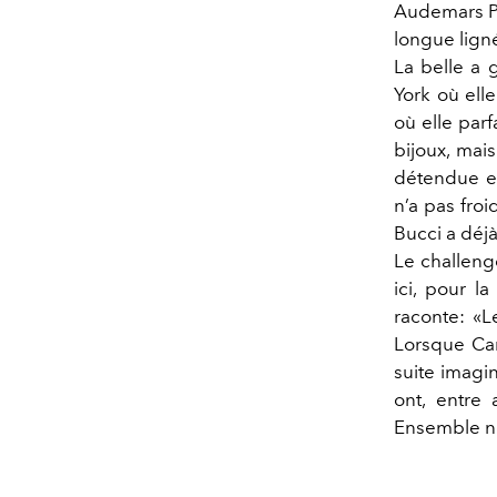
Audemars Pig
longue ligné
La belle a 
York où elle
où elle parf
bijoux, mais
détendue et
n’a pas froi
Bucci a déj
Le challenge
ici, pour l
raconte: «
Lorsque Car
suite imagi
ont, entre 
Ensemble no