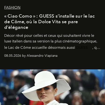
FASHION
« Ciao Como » : GUESS s’installe sur le lac
de Côme, où la Dolce Vita se pare
d’élégance
Décor rêvé pour celles et ceux qui souhaitent vivre le
luxe italien dans sa version la plus cinématographique,
le
Lac de Côme
accueille désormais aussi
GUESS
, qui
signe un takeover entre boutiques, hôtels, bateaux et
08.05.2026 by Alessandro Viapiana
fragrances. L’une des opérations de style les plus
réussies de la saison.