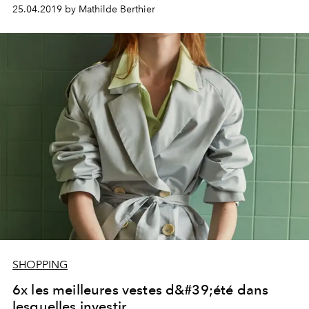
transporte et transcende. La preuve avec Johanna
25.04.2019 by Mathilde Berthier
Senyk, Simon Porte Jacquemus, Bruno Sialelli, Arnaud
Vaillant et Sébastien Meyer, cinq designers qui con
rment la place toujours vitale de Paris sur la planète
mode.
SHOPPING
6x les meilleures vestes d&#39;été dans
lesquelles investir