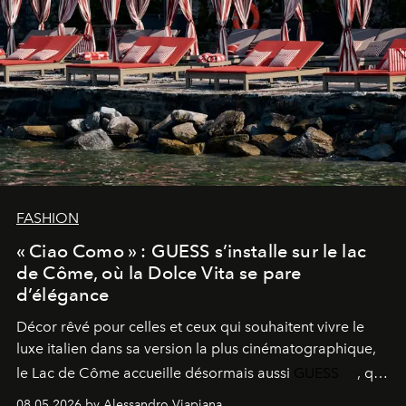
FASHION
« Ciao Como » : GUESS s’installe sur le lac
de Côme, où la Dolce Vita se pare
d’élégance
Décor rêvé pour celles et ceux qui souhaitent vivre le
luxe italien dans sa version la plus cinématographique,
le
Lac de Côme
accueille désormais aussi
GUESS
, qui
signe un takeover entre boutiques, hôtels, bateaux et
08.05.2026 by Alessandro Viapiana