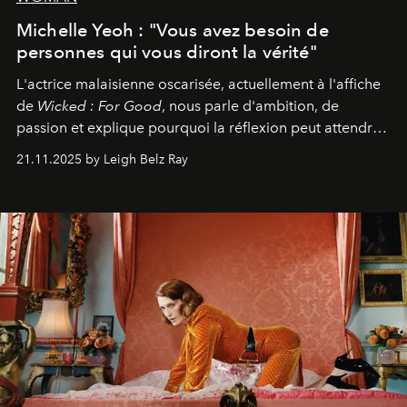
Michelle Yeoh : "Vous avez besoin de
personnes qui vous diront la vérité"
L'actrice malaisienne oscarisée, actuellement à l'affiche
de
Wicked : For Good
, nous parle d'ambition, de
passion et explique pourquoi la réflexion peut attendre.
Elle avoue :
"C'est libérateur d'interpréter un
21.11.2025 by Leigh Belz Ray
personnage qui dit : 'C'est mon désir, mon ambition, ma
volonté. Je m'en fiche si vous ne comprenez pas'."