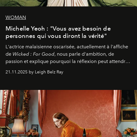
WOMAN
Michelle Yeoh : "Vous avez besoin de
personnes qui vous diront la vérité"
L'actrice malaisienne oscarisée, actuellement à l'affiche
de
Wicked : For Good
, nous parle d'ambition, de
passion et explique pourquoi la réflexion peut attendre.
Elle avoue :
"C'est libérateur d'interpréter un
21.11.2025 by Leigh Belz Ray
personnage qui dit : 'C'est mon désir, mon ambition, ma
volonté. Je m'en fiche si vous ne comprenez pas'."