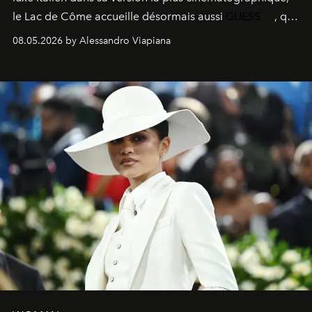
le
Lac de Côme
accueille désormais aussi
GUESS
, qui
signe un takeover entre boutiques, hôtels, bateaux et
08.05.2026 by Alessandro Viapiana
fragrances. L’une des opérations de style les plus
réussies de la saison.