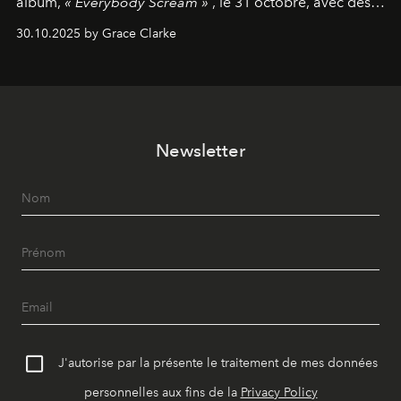
album,
« Everybody Scream »
, le 31 octobre, avec des
dates nord-américaines débutant en avril prochain.
30.10.2025 by Grace Clarke
Newsletter
J'autorise par la présente le traitement de mes données
personnelles aux fins de la
Privacy Policy