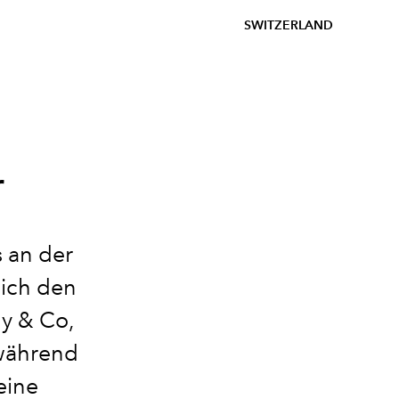
SWITZERLAND
r
s an der
 ich den
ny & Co,
 während
eine