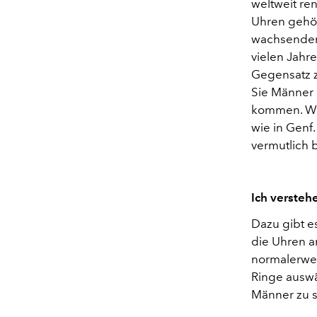
weltweit re
Uhren gehör
wachsenden 
vielen Jahr
Gegensatz z
Sie Männer 
kommen. Wen
wie in Genf.
vermutlich b
Ich versteh
Dazu gibt e
die Uhren a
normalerwei
Ringe auswä
Männer zu s