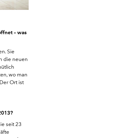
ffnet – was
n. Sie
en die neuen
ütlich
nten, wo man
Der Ort ist
2013?
ie seit 23
äfte