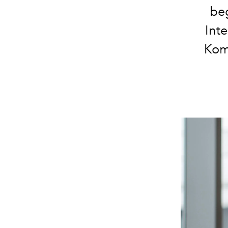
beg
Inte
Kom