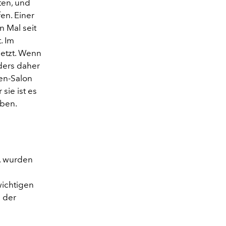
ten, und
en. Einer
 Mal seit
. Im
setzt. Wenn
ders daher
ren-Salon
sie ist es
aben.
r, wurden
ichtigen
 der