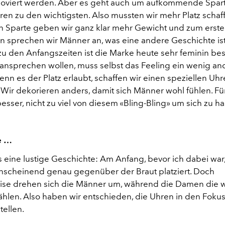
noviert werden. Aber es geht auch um aufkommende Spar
en zu den wichtigsten. Also mussten wir mehr Platz schaff
Sparte geben wir ganz klar mehr Gewicht und zum ersten
en sprechen wir Männer an, was eine andere Geschichte ist
u den Anfangszeiten ist die Marke heute sehr feminin be
ansprechen wollen, muss selbst das Feeling ein wenig an
n es der Platz erlaubt, schaffen wir einen speziellen Uh
 Wir dekorieren anders, damit sich Männer wohl fühlen. Für 
esser, nicht zu viel von diesem «Bling-Bling» um sich zu h
e …
s eine lustige Geschichte: Am Anfang, bevor ich dabei wa
nscheinend genau gegenüber der Braut platziert. Doch
se drehen sich die Männer um, während die Damen die w
hlen. Also haben wir entschieden, die Uhren in den Fokus
tellen.