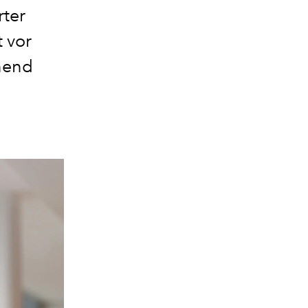
rter
t vor
nend