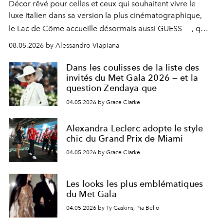
Décor rêvé pour celles et ceux qui souhaitent vivre le
luxe italien dans sa version la plus cinématographique,
le
Lac de Côme
accueille désormais aussi
GUESS
, qui
signe un takeover entre boutiques, hôtels, bateaux et
08.05.2026 by Alessandro Viapiana
fragrances. L’une des opérations de style les plus
réussies de la saison.
Dans les coulisses de la liste des
invités du Met Gala 2026 — et la
question Zendaya que
04.05.2026 by Grace Clarke
Alexandra Leclerc adopte le style
chic du Grand Prix de Miami
04.05.2026 by Grace Clarke
Les looks les plus emblématiques
du Met Gala
04.05.2026 by Ty Gaskins, Pia Bello