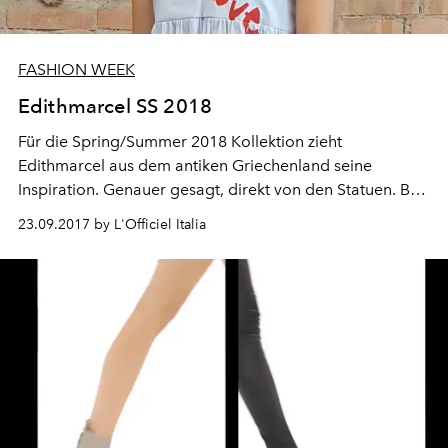
FASHION WEEK
Edithmarcel SS 2018
Für die Spring/Summer 2018 Kollektion zieht
Edithmarcel aus dem antiken Griechenland seine
Inspiration. Genauer gesagt, direkt von den Statuen. Bei
der Ausführungsform der Kleidungsstücke, wurden
23.09.2017 by L'Officiel Italia
Materialien verwendet, die an antike Tuniken erinnern.
Doch es gibt auch Raum für zeitgenössische T-Shirts mit
Druckgrafik und Graffiti verziert, in perfekter Balance
zwischen Vandalismus und Kunst in seiner reinsten Form.