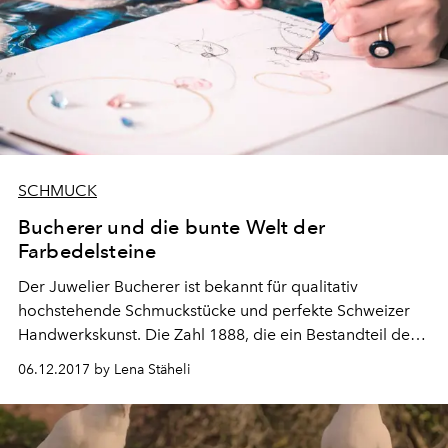
SCHMUCK
Bucherer und die bunte Welt der
Farbedelsteine
Der Juwelier Bucherer ist bekannt für qualitativ
hochstehende Schmuckstücke und perfekte Schweizer
Handwerkskunst. Die Zahl 1888, die ein Bestandteil des
Bucherer-Logos ist, steht für das Gründungsjahr. Früher
06.12.2017 by Lena Stäheli
wie auch heute werden alle Kollektionen in den Ateliers
in Luzern kreiert – nun erscheint eine neue Fine-
Jewellery-Kollektion, die von der New Yorker