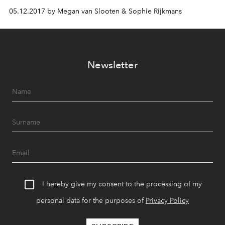
können. Im aktuellen Video zur Kampagne, inspiriert
05.12.2017 by Megan van Slooten & Sophie Rijkmans
durch das Lied "Twelve Days of Christmas", werden Sie
einige einzigartige Weihnachtsgeschenke entdecken ...
Finden Sie die Kollektion und das Video dazu unten.
Newsletter
I hereby give my consent to the processing of my
personal data for the purposes of
Privacy Policy