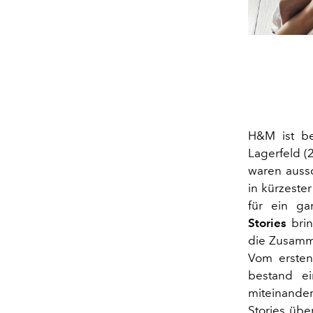
H&M ist be
Lagerfeld (
waren aussc
in kürzester
für ein ga
Stories
brin
die Zusamm
Vom ersten
bestand ei
miteinande
Stories üb