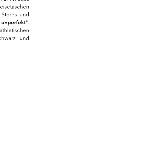
eisetaschen
 Stores und
 unperfekt
".
thletischen
Schwarz und