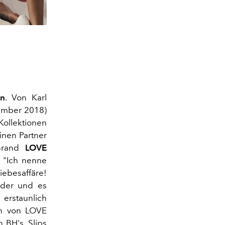
en
. Von Karl
vember 2018)
Kollektionen
einen Partner
-Brand
LOVE
 "Ich nenne
ebesaffäre!
nder und es
erstaunlich
in von LOVE
 BH's, Slips