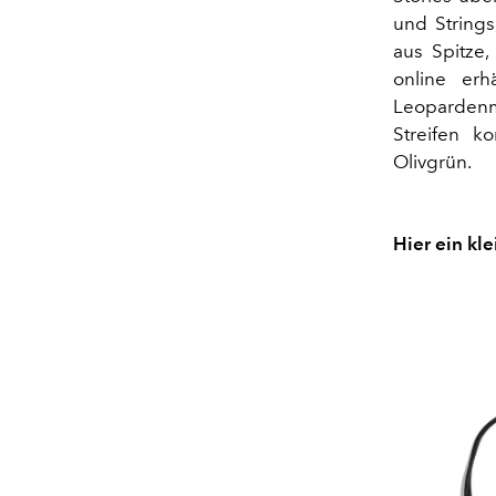
und String
aus Spitze
online erh
Leopardenm
Streifen k
Olivgrün.
Hier ein kle