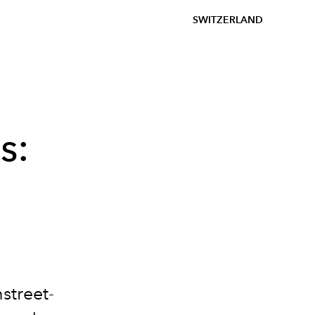
SWITZERLAND
s:
street-