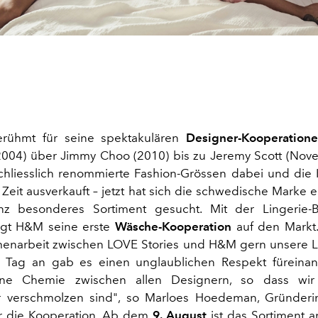
rühmt für seine spektakulären
Designer-Kooperation
2004) über Jimmy Choo (2010) bis zu Jeremy Scott (No
hliesslich renommierte Fashion-Grössen dabei und die 
 Zeit ausverkauft – jetzt hat sich die schwedische Marke 
nz besonderes Sortiment gesucht. Mit der Lingerie
gt H&M seine erste
Wäsche-Kooperation
auf den Markt.
enarbeit zwischen LOVE Stories und H&M gern unsere Li
 Tag an gab es einen unglaublichen Respekt füreina
ne Chemie zwischen allen Designern, so dass wir 
r verschmolzen sind", so Marloes Hoedeman, Gründer
er die Kooperation. Ab dem
9. August
ist das Sortiment an