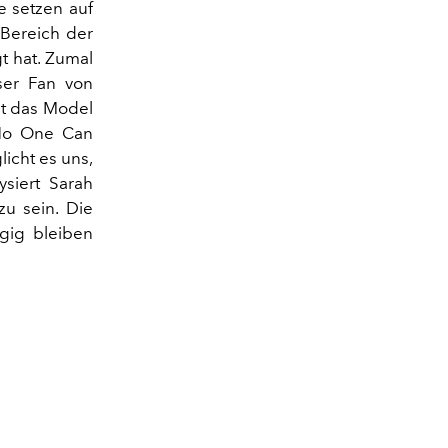
e setzen auf
 Bereich der
t hat. Zumal
sser Fan von
mt das Model
«No One Can
icht es uns,
ysiert Sarah
zu sein. Die
gig bleiben