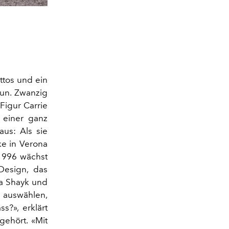
ettos und ein
tun. Zwanzig
Figur Carrie
 einer ganz
aus: Als sie
e in Verona
 1996 wächst
Design, das
na Shayk und
 auswählen,
s?», erklärt
gehört. «Mit