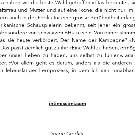
ca haben wir die beste Wahl getroffen.» Das bedeutet, si
ftsfrau und Mutter und auf eine Ikone, die nicht nur im
rn auch in der Popkultur eine grosse Berühmtheit erlang
ikanische Schauspielerin bekennt, seit jeher ein gro
sbesondere von schwarzen BHs zu sein. Von daher stam
 das sie heute verkörpert. Der Name der Kampagne? 
Das passt ziemlich gut zu ihr: «Eine Wahl zu haben, ermögl
ber unser Leben zu haben, uns selbst zu fühlen», anal
ker. «Vor allem geht es darum, anders als die anderen 
in lebenslanger Lernprozess, in dem ich sehr unabhän
intimissimi.com
Image Credits: