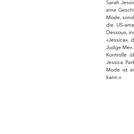
Sarah Jessi
eine Geschä
Mode, sonde
die US-amer
Dessous, in
«Jessica»,
Judge Me». 
Kontrolle ü
Jessica Par
Mode ist e
kann.»