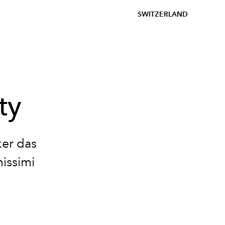
SWITZERLAND
ty
ker das
missimi