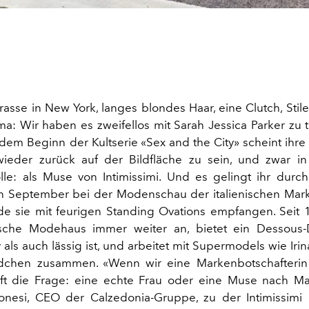
rasse in New York, langes blondes Haar, eine Clutch, Stil
a: Wir haben es zweifellos mit Sarah Jessica Parker zu 
dem Beginn der Kultserie «Sex and the City» scheint ihre 
ieder zurück auf der Bildfläche zu sein, und zwar in
le: als Muse von Intimissimi. Und es gelingt ihr durch
 September bei der Modenschau der italienischen Mark
rde sie mit feurigen Standing Ovations empfangen. Seit
nische Modehaus immer weiter an, bietet ein Dessous-
 als auch lässig ist, und arbeitet mit Supermodels wie Iri
dchen zusammen. «Wenn wir eine Markenbotschafterin
 oft die Frage: eine echte Frau oder eine Muse nach Mas
nesi, CEO der Calzedonia-Gruppe, zu der Intimissimi 