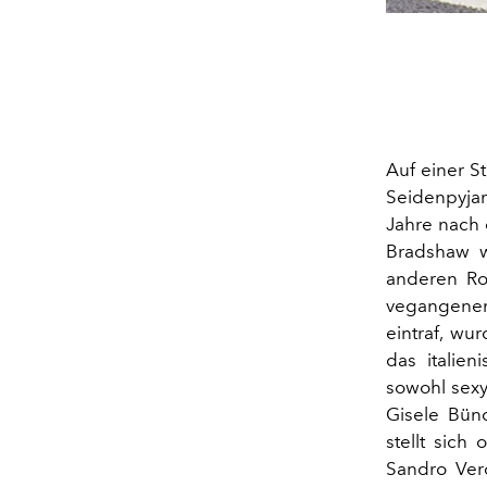
Auf einer St
Seidenpyjam
Jahre nach 
Bradshaw w
anderen Rol
vegangenen
eintraf, wu
das italie
sowohl sexy
Gisele Bün
stellt sich
Sandro Vero