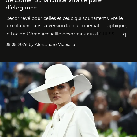
d’élégance
Décor rêvé pour celles et ceux qui souhaitent vivre le
luxe italien dans sa version la plus cinématographique,
le
Lac de Côme
accueille désormais aussi
GUESS
, qui
signe un takeover entre boutiques, hôtels, bateaux et
08.05.2026 by Alessandro Viapiana
fragrances. L’une des opérations de style les plus
réussies de la saison.