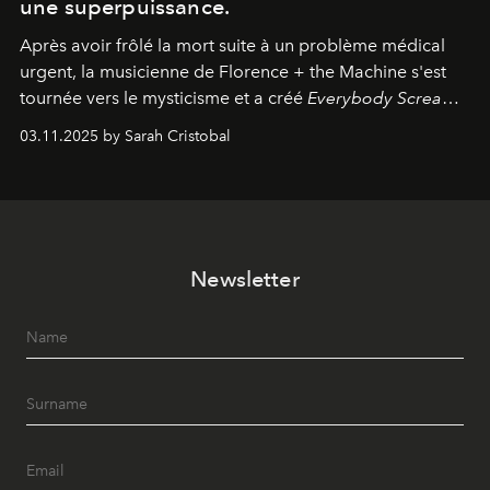
une superpuissance.
Après avoir frôlé la mort suite à un problème médical
urgent, la musicienne de Florence + the Machine s'est
tournée vers le mysticisme et a créé
Everybody Scream
,
l'un de ses albums les plus profonds à ce jour.
03.11.2025 by Sarah Cristobal
Newsletter