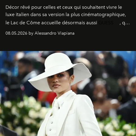
Décor rêvé pour celles et ceux qui souhaitent vivre le
luxe italien dans sa version la plus cinématographique,
le
Lac de Côme
accueille désormais aussi
GUESS
, qui
signe un takeover entre boutiques, hôtels, bateaux et
08.05.2026 by Alessandro Viapiana
fragrances. L’une des opérations de style les plus
réussies de la saison.