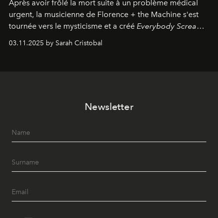
Après avoir frôlé la mort suite à un problème médical
urgent, la musicienne de Florence + the Machine s'est
tournée vers le mysticisme et a créé
Everybody Scream
,
l'un de ses albums les plus profonds à ce jour.
03.11.2025 by Sarah Cristobal
Newsletter