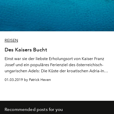
REISEN
Des Kaisers Bucht
Einst war sie der liebste Erholungsort von Kaiser Franz
Josef und ein populäres Ferienziel des österreichisch-
ungarischen Adels: Die Küste der kroatischen Adria-Insel
Lošinj mit ihren Villen und Sommerresidenzen zeugt von
01.03.2019 by Patrick Heven
reicher Geschichte und Tradition. Die Čikat-Bucht, wo
sich auch Kaiserin Sissi gern aufhielt, bezaubert die
Besucher heute mit erstklassiger Gastfreundschaft
inmitten atemberaubend schöner Natur.
Recommended posts for you