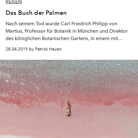
REISEN
Das Buch der Palmen
Nach seinem Tod wurde Carl Friedrich Philipp von
Martius, Professor für Botanik in München und Direktor
des königlichen Botanischen Gartens, in einem mit
frischen Palmwedeln geschmückten Sarg zu Grabe
28.04.2019 by Patrick Heven
getragen. Sie waren eine Hommage an sein
bahnbrechendes "Historia naturalis palmarum: Ein Werk
in drei Bänden", das zwischen 1823 und 1853 publiziert
wurde.