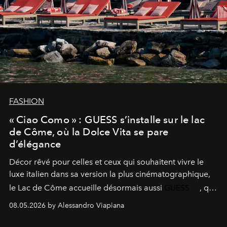
FASHION
« Ciao Como » : GUESS s’installe sur le lac
de Côme, où la Dolce Vita se pare
d’élégance
Décor rêvé pour celles et ceux qui souhaitent vivre le
luxe italien dans sa version la plus cinématographique,
le
Lac de Côme
accueille désormais aussi
GUESS
, qui
signe un takeover entre boutiques, hôtels, bateaux et
08.05.2026 by Alessandro Viapiana
fragrances. L’une des opérations de style les plus
réussies de la saison.