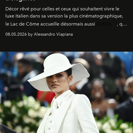
Décor rêvé pour celles et ceux qui souhaitent vivre le
luxe italien dans sa version la plus cinématographique,
le
Lac de Côme
accueille désormais aussi
GUESS
, qui
signe un takeover entre boutiques, hôtels, bateaux et
08.05.2026 by Alessandro Viapiana
fragrances. L’une des opérations de style les plus
réussies de la saison.