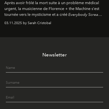
Après avoir frôlé la mort suite à un problème médical
urgent, la musicienne de Florence + the Machine s'est
tournée vers le mysticisme et a créé
Everybody Scream
,
l'un de ses albums les plus profonds à ce jour.
03.11.2025 by Sarah Cristobal
Newsletter