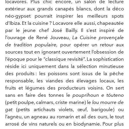
locavores. Plus chic encore, un salon de lecture
extérieur aux grands canapés blancs, dont la déco
néo-gypset pourrait inspirer les meilleurs spots
d’Ibiza. Et la cuisine ? Locavore elle aussi, chapeautée
par le jeune chef José Bailly. Il s’est inspiré de
l’ouvrage de René Jouveau,
La Cuisine provençale
de tradition populaire,
pour opérer un retour aux
sources tout en ignorant ouvertement l’obsession de
l’époque pour le “classique revisité”. La sophistication
réside ici uniquement dans la sélection minutieuse
des produits : les poissons sont issus de la pêche
responsable, les viandes des élevages locaux, les
fruits et légumes des producteurs voisins. On sert
sans en faire des tonnes le
pouprihoun e tóuteno
(petit poulpe, calmars, criste marine) le
lou mourre de
gat
(petits artichauts violets, œuf, barigoule) ou
l’agnèu, un agneau au romarin et ail des ours, le tout
arrosé de vins naturels ou en biodynamie. Pour plus