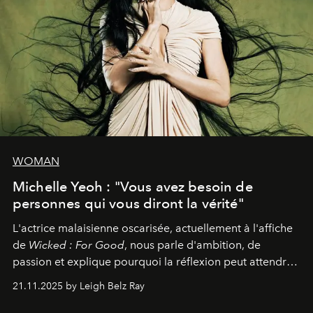
WOMAN
Michelle Yeoh : "Vous avez besoin de
personnes qui vous diront la vérité"
L'actrice malaisienne oscarisée, actuellement à l'affiche
de
Wicked : For Good
, nous parle d'ambition, de
passion et explique pourquoi la réflexion peut attendre.
Elle avoue :
"C'est libérateur d'interpréter un
21.11.2025 by Leigh Belz Ray
personnage qui dit : 'C'est mon désir, mon ambition, ma
volonté. Je m'en fiche si vous ne comprenez pas'."