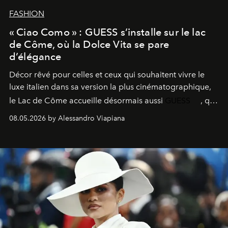
FASHION
« Ciao Como » : GUESS s’installe sur le lac
de Côme, où la Dolce Vita se pare
d’élégance
Décor rêvé pour celles et ceux qui souhaitent vivre le
luxe italien dans sa version la plus cinématographique,
le
Lac de Côme
accueille désormais aussi
GUESS
, qui
signe un takeover entre boutiques, hôtels, bateaux et
08.05.2026 by Alessandro Viapiana
fragrances. L’une des opérations de style les plus
réussies de la saison.