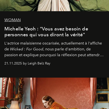
WOMAN
Michelle Yeoh : "Vous avez besoin de
personnes qui vous diront la vérité"
L'actrice malaisienne oscarisée, actuellement à l'affiche
de
Wicked : For Good
, nous parle d'ambition, de
passion et explique pourquoi la réflexion peut attendre.
Elle avoue :
"C'est libérateur d'interpréter un
21.11.2025 by Leigh Belz Ray
personnage qui dit : 'C'est mon désir, mon ambition, ma
volonté. Je m'en fiche si vous ne comprenez pas'."