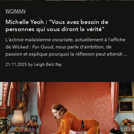
WOMAN
Michelle Yeoh : "Vous avez besoin de
personnes qui vous diront la vérité"
L'actrice malaisienne oscarisée, actuellement à l'affiche
de
Wicked : For Good
, nous parle d'ambition, de
passion et explique pourquoi la réflexion peut attendre.
Elle avoue :
"C'est libérateur d'interpréter un
21.11.2025 by Leigh Belz Ray
personnage qui dit : 'C'est mon désir, mon ambition, ma
volonté. Je m'en fiche si vous ne comprenez pas'."