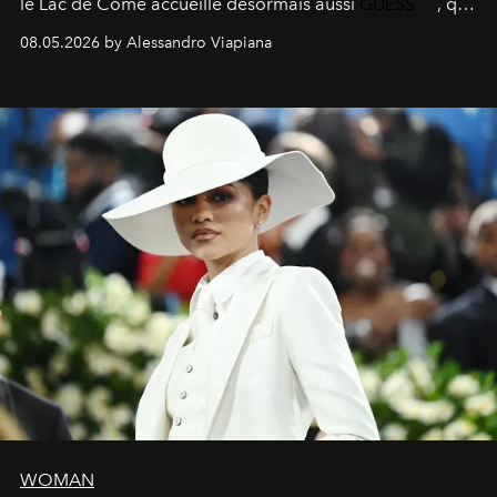
le
Lac de Côme
accueille désormais aussi
GUESS
, qui
signe un takeover entre boutiques, hôtels, bateaux et
08.05.2026 by Alessandro Viapiana
fragrances. L’une des opérations de style les plus
réussies de la saison.
WOMAN