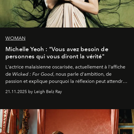
WOMAN
Michelle Yeoh : "Vous avez besoin de
personnes qui vous diront la vérité"
L'actrice malaisienne oscarisée, actuellement à l'affiche
de
Wicked : For Good
, nous parle d'ambition, de
passion et explique pourquoi la réflexion peut attendre.
Elle avoue :
"C'est libérateur d'interpréter un
21.11.2025 by Leigh Belz Ray
personnage qui dit : 'C'est mon désir, mon ambition, ma
volonté. Je m'en fiche si vous ne comprenez pas'."