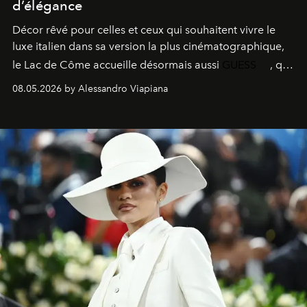
d’élégance
Décor rêvé pour celles et ceux qui souhaitent vivre le
luxe italien dans sa version la plus cinématographique,
le
Lac de Côme
accueille désormais aussi
GUESS
, qui
signe un takeover entre boutiques, hôtels, bateaux et
08.05.2026 by Alessandro Viapiana
fragrances. L’une des opérations de style les plus
réussies de la saison.