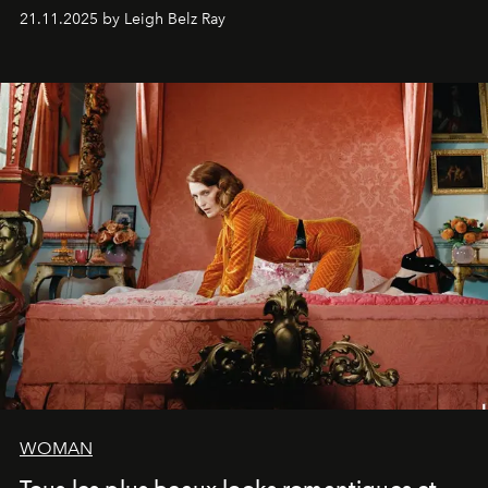
Elle avoue :
"C'est libérateur d'interpréter un
21.11.2025 by Leigh Belz Ray
personnage qui dit : 'C'est mon désir, mon ambition, ma
volonté. Je m'en fiche si vous ne comprenez pas'."
WOMAN
Tous les plus beaux looks romantiques et