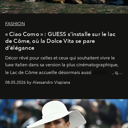
FASHION
« Ciao Como » : GUESS s’installe sur le lac
de Côme, où la Dolce Vita se pare
d’élégance
Décor rêvé pour celles et ceux qui souhaitent vivre le
luxe italien dans sa version la plus cinématographique,
le
Lac de Côme
accueille désormais aussi
GUESS
, qui
signe un takeover entre boutiques, hôtels, bateaux et
08.05.2026 by Alessandro Viapiana
fragrances. L’une des opérations de style les plus
réussies de la saison.