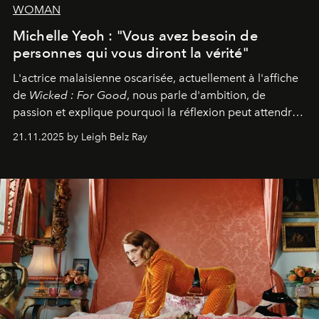
WOMAN
Michelle Yeoh : "Vous avez besoin de
personnes qui vous diront la vérité"
L'actrice malaisienne oscarisée, actuellement à l'affiche
de
Wicked : For Good
, nous parle d'ambition, de
passion et explique pourquoi la réflexion peut attendre.
Elle avoue :
"C'est libérateur d'interpréter un
21.11.2025 by Leigh Belz Ray
personnage qui dit : 'C'est mon désir, mon ambition, ma
volonté. Je m'en fiche si vous ne comprenez pas'."