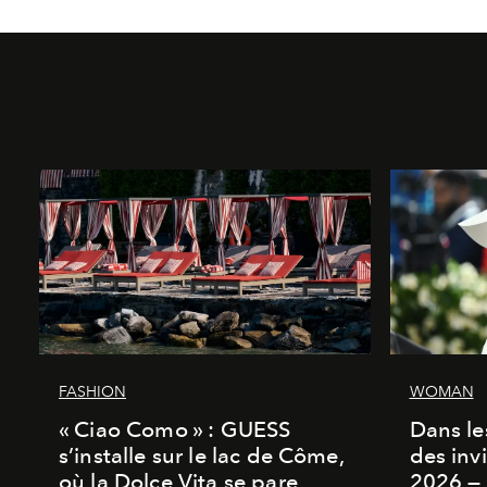
FASHION
WOMAN
« Ciao Como » : GUESS
Dans les
s’installe sur le lac de Côme,
des inv
où la Dolce Vita se pare
2026 — 