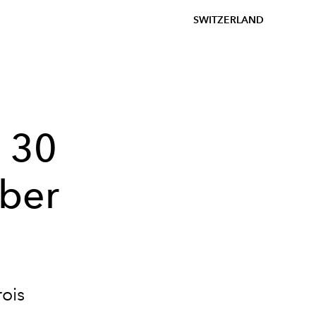
SWITZERLAND
s 30
mber
rois