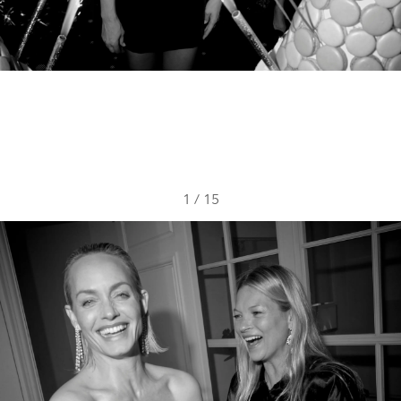
1
/
15