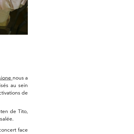
sione
nous a
isés au sein
ctivations de
uten de Tito,
 salée.
oncert face