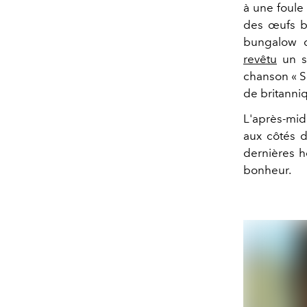
à une foule 
des œufs br
bungalow
revêtu
un sw
chanson « S
de britanni
L'après-mid
aux côtés 
dernières h
bonheur.