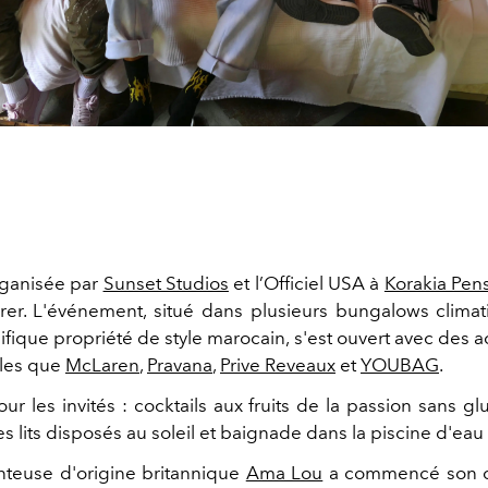
rganisée par
Sunset Studios
et l’Officiel USA à
Korakia Pen
ibrer. L'événement, situé dans plusieurs bungalows climat
ique propriété de style marocain, s'est ouvert avec des a
lles que
McLaren
,
Pravana
,
Prive Reveaux
et
YOUBAG
.
 les invités : cocktails aux fruits de la passion sans gl
es lits disposés au soleil et baignade dans la piscine d'eau
anteuse d'origine britannique
Ama Lou
a commencé son c