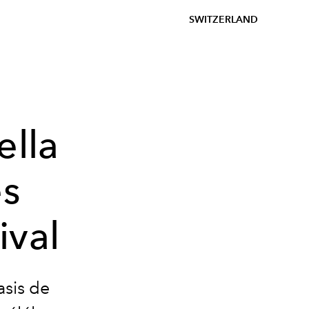
SWITZERLAND
ella
es
ival
asis de