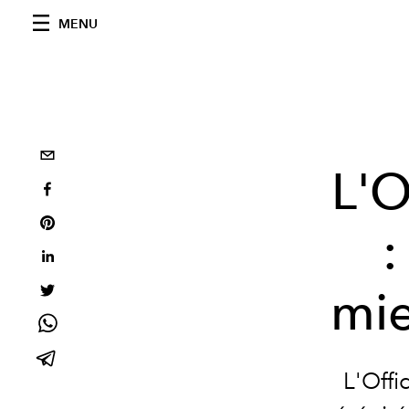
MENU
L'O
:
mie
L'Offi