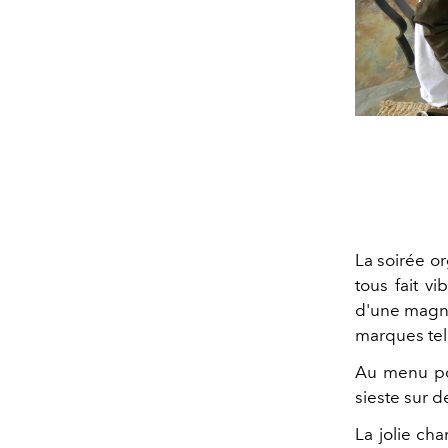
La soirée o
tous fait v
d'une magnif
marques te
Au menu pour
sieste sur d
La jolie ch