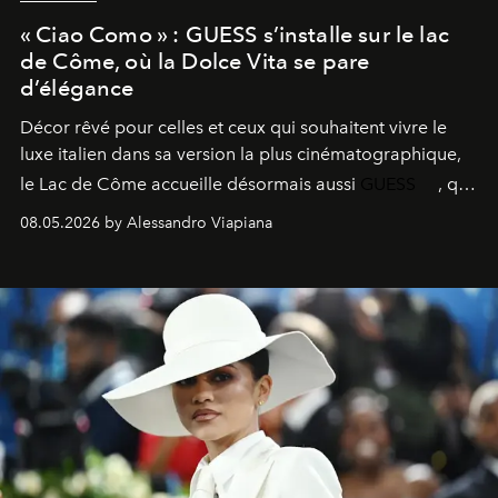
« Ciao Como » : GUESS s’installe sur le lac
de Côme, où la Dolce Vita se pare
d’élégance
Décor rêvé pour celles et ceux qui souhaitent vivre le
luxe italien dans sa version la plus cinématographique,
le
Lac de Côme
accueille désormais aussi
GUESS
, qui
signe un takeover entre boutiques, hôtels, bateaux et
08.05.2026 by Alessandro Viapiana
fragrances. L’une des opérations de style les plus
réussies de la saison.