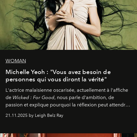
WOMAN
Michelle Yeoh : "Vous avez besoin de
personnes qui vous diront la vérité"
L'actrice malaisienne oscarisée, actuellement à l'affiche
de
Wicked : For Good
, nous parle d'ambition, de
passion et explique pourquoi la réflexion peut attendre.
Elle avoue :
"C'est libérateur d'interpréter un
21.11.2025 by Leigh Belz Ray
personnage qui dit : 'C'est mon désir, mon ambition, ma
volonté. Je m'en fiche si vous ne comprenez pas'."