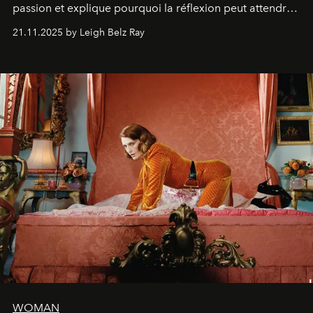
passion et explique pourquoi la réflexion peut attendre.
Elle avoue :
"C'est libérateur d'interpréter un
21.11.2025 by Leigh Belz Ray
personnage qui dit : 'C'est mon désir, mon ambition, ma
volonté. Je m'en fiche si vous ne comprenez pas'."
WOMAN