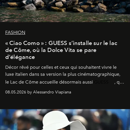
FASHION
« Ciao Como » : GUESS s’installe sur le lac
de Côme, où la Dolce Vita se pare
d’élégance
Décor rêvé pour celles et ceux qui souhaitent vivre le
luxe italien dans sa version la plus cinématographique,
le
Lac de Côme
accueille désormais aussi
GUESS
, qui
signe un takeover entre boutiques, hôtels, bateaux et
08.05.2026 by Alessandro Viapiana
fragrances. L’une des opérations de style les plus
réussies de la saison.