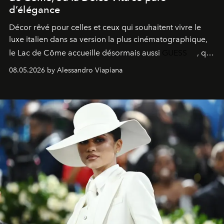
d’élégance
Décor rêvé pour celles et ceux qui souhaitent vivre le
luxe italien dans sa version la plus cinématographique,
le
Lac de Côme
accueille désormais aussi
GUESS
, qui
signe un takeover entre boutiques, hôtels, bateaux et
08.05.2026 by Alessandro Viapiana
fragrances. L’une des opérations de style les plus
réussies de la saison.