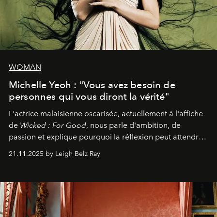
WOMAN
Michelle Yeoh : "Vous avez besoin de
personnes qui vous diront la vérité"
L'actrice malaisienne oscarisée, actuellement à l'affiche
de
Wicked : For Good
, nous parle d'ambition, de
passion et explique pourquoi la réflexion peut attendre.
Elle avoue :
"C'est libérateur d'interpréter un
21.11.2025 by Leigh Belz Ray
personnage qui dit : 'C'est mon désir, mon ambition, ma
volonté. Je m'en fiche si vous ne comprenez pas'."