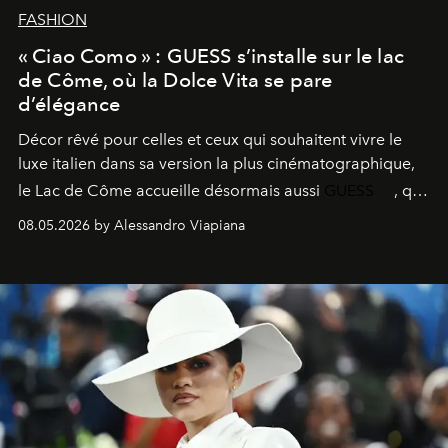
FASHION
« Ciao Como » : GUESS s’installe sur le lac
de Côme, où la Dolce Vita se pare
d’élégance
Décor rêvé pour celles et ceux qui souhaitent vivre le
luxe italien dans sa version la plus cinématographique,
le
Lac de Côme
accueille désormais aussi
GUESS
, qui
signe un takeover entre boutiques, hôtels, bateaux et
08.05.2026 by Alessandro Viapiana
fragrances. L’une des opérations de style les plus
réussies de la saison.