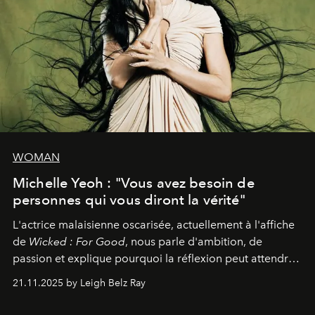
WOMAN
Michelle Yeoh : "Vous avez besoin de
personnes qui vous diront la vérité"
L'actrice malaisienne oscarisée, actuellement à l'affiche
de
Wicked : For Good
, nous parle d'ambition, de
passion et explique pourquoi la réflexion peut attendre.
Elle avoue :
"C'est libérateur d'interpréter un
21.11.2025 by Leigh Belz Ray
personnage qui dit : 'C'est mon désir, mon ambition, ma
volonté. Je m'en fiche si vous ne comprenez pas'."