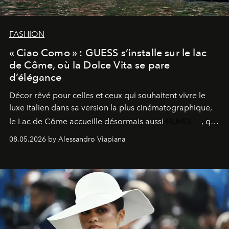
FASHION
« Ciao Como » : GUESS s’installe sur le lac
de Côme, où la Dolce Vita se pare
d’élégance
Décor rêvé pour celles et ceux qui souhaitent vivre le
luxe italien dans sa version la plus cinématographique,
le
Lac de Côme
accueille désormais aussi
GUESS
, qui
signe un takeover entre boutiques, hôtels, bateaux et
08.05.2026 by Alessandro Viapiana
fragrances. L’une des opérations de style les plus
réussies de la saison.