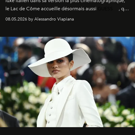
luxe italien dans sa version la plus cinématographique,
le
Lac de Côme
accueille désormais aussi
GUESS
, qui
signe un takeover entre boutiques, hôtels, bateaux et
08.05.2026 by Alessandro Viapiana
fragrances. L’une des opérations de style les plus
réussies de la saison.