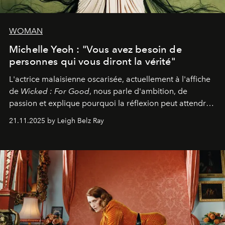
WOMAN
Michelle Yeoh : "Vous avez besoin de
personnes qui vous diront la vérité"
L'actrice malaisienne oscarisée, actuellement à l'affiche
de
Wicked : For Good
, nous parle d'ambition, de
passion et explique pourquoi la réflexion peut attendre.
Elle avoue :
"C'est libérateur d'interpréter un
21.11.2025 by Leigh Belz Ray
personnage qui dit : 'C'est mon désir, mon ambition, ma
volonté. Je m'en fiche si vous ne comprenez pas'."