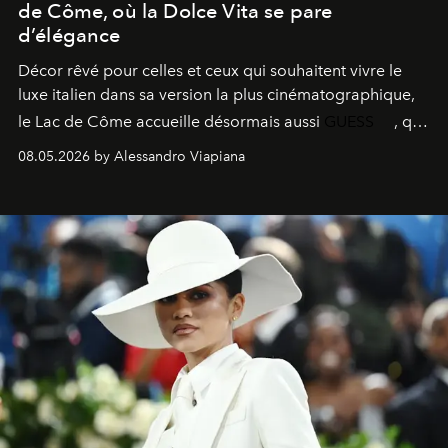
de Côme, où la Dolce Vita se pare
d’élégance
Décor rêvé pour celles et ceux qui souhaitent vivre le
luxe italien dans sa version la plus cinématographique,
le
Lac de Côme
accueille désormais aussi
GUESS
, qui
signe un takeover entre boutiques, hôtels, bateaux et
08.05.2026 by Alessandro Viapiana
fragrances. L’une des opérations de style les plus
réussies de la saison.