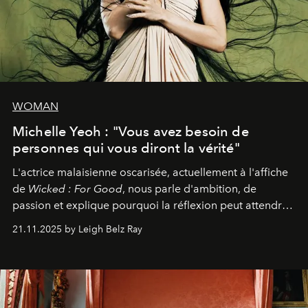
WOMAN
Michelle Yeoh : "Vous avez besoin de
personnes qui vous diront la vérité"
L'actrice malaisienne oscarisée, actuellement à l'affiche
de
Wicked : For Good
, nous parle d'ambition, de
passion et explique pourquoi la réflexion peut attendre.
Elle avoue :
"C'est libérateur d'interpréter un
21.11.2025 by Leigh Belz Ray
personnage qui dit : 'C'est mon désir, mon ambition, ma
volonté. Je m'en fiche si vous ne comprenez pas'."