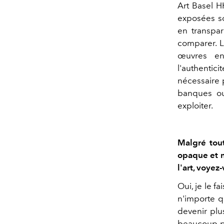
Art Basel HK
exposées so
en transpa
comparer. L
œuvres en 
l'authentic
nécessaire p
banques ou
exploiter.
Malgré tout
opaque et n
l'art, voye
Oui, je le fa
n'importe 
devenir plu
beaucoup pl