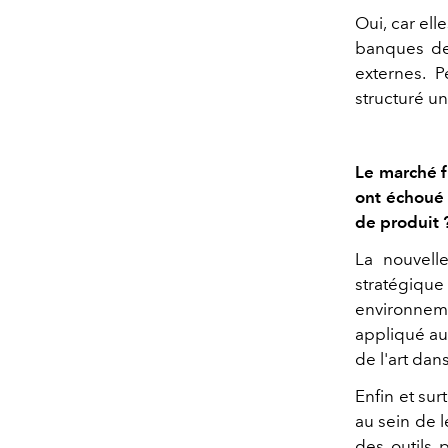
Oui, car ell
banques dev
externes. P
structuré u
Le marché f
ont échoué 
de produit 
La nouvelle
stratégiqu
environneme
appliqué aux
de l'art dan
Enfin et su
au sein de l
des outils 