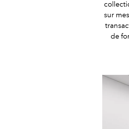
collect
sur mes
transac
de fo