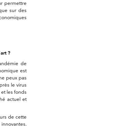
ur permettre
ique sur des
économiques
art ?
 pandémie de
nomique est
e ne peux pas
rès le virus
 et les fonds
hé actuel et
urs de cette
 innovantes.