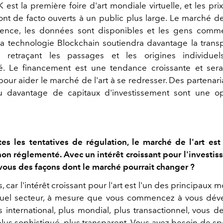
 est la première foire d'art mondiale virtuelle, et les pr
nt de facto ouverts à un public plus large. Le marché de
rence, les données sont disponibles et les gens comm
a technologie Blockchain soutiendra davantage la tran
retraçant les passages et les origines individuels
ité. Le financement est une tendance croissante et se
our aider le marché de l'art à se redresser. Des partenar
 davantage de capitaux d'investissement sont une op
es les tentatives de régulation, le marché de l'art est
on réglementé. Avec un intérêt croissant pour l'investi
z-vous des façons dont le marché pourrait changer ?
is, car l'intérêt croissant pour l'art est l'un des principaux
quel secteur, à mesure que vous commencez à vous déve
s international, plus mondial, plus transactionnel, vous d
us sophistiqué, plus transparent. Vous avez besoin de spé