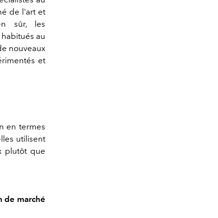
 de l'art et
en sûr, les
t habitués au
e de nouveaux
érimentés et
en en termes
les utilisent
 plutôt que
on de marché