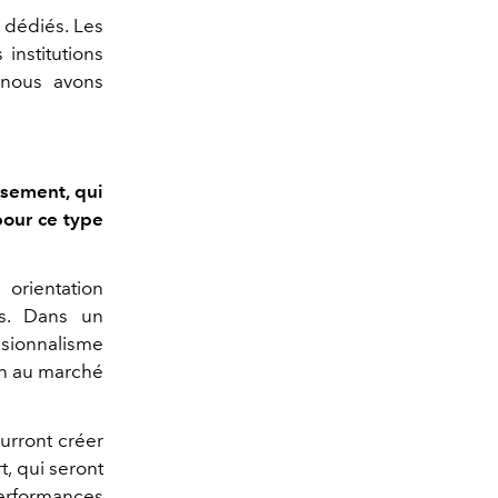
s dédiés. Les
institutions
t nous avons
ssement, qui
pour ce type
 orientation
rs. Dans un
ssionnalisme
ien au marché
urront créer
t, qui seront
performances