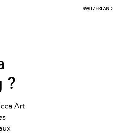
SWITZERLAND
a
g ?
cca Art
es
aux