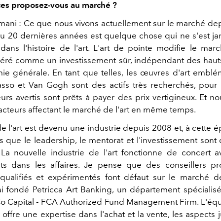
ces proposez-vous au marché ?
mani : Ce que nous vivons actuellement sur le marché dep
u 20 dernières années est quelque chose qui ne s'est ja
dans l'histoire de l'art. L'art de pointe modifie le marc
idéré comme un investissement sûr, indépendant des haut
ie générale. En tant que telles, les œuvres d'art embl
asso et Van Gogh sont des actifs très recherchés, pour 
eurs avertis sont prêts à payer des prix vertigineux. Et n
cteurs affectant le marché de l'art en même temps.
 l'art est devenu une industrie depuis 2008 et, à cette 
s que le leadership, le mentorat et l'investissement sont 
 La nouvelle industrie de l'art fonctionne de concert a
s dans les affaires. Je pense que des conseillers pro
ualifiés et expérimentés font défaut sur le marché de 
ai fondé Petricca Art Banking, un département spécialis
Co Capital - FCA Authorized Fund Management Firm. L'équ
offre une expertise dans l'achat et la vente, les aspects j