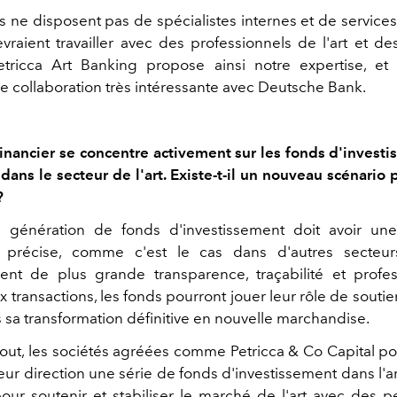
es ne disposent pas de spécialistes internes et de service
raient travailler avec des professionnels de l'art et des 
etricca Art Banking propose ainsi notre expertise, e
ne collaboration très intéressante avec Deutsche Bank.
inancier se concentre activement sur les fonds d'investi
dans le secteur de l'art. Existe-t-il un nouveau scénario 
?
 génération de fonds d'investissement doit avoir une
e précise, comme c'est le cas dans d'autres secteu
nt de plus grande transparence, traçabilité et profe
 transactions, les fonds pourront jouer leur rôle de sout
s sa transformation définitive en nouvelle marchandise.
rtout, les sociétés agréées comme Petricca & Co Capital po
eur direction une série de fonds d'investissement dans l'ar
pour soutenir et stabiliser le marché de l'art avec des 