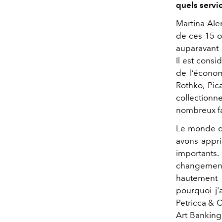
quels servi
Martina Ale
de ces 15 o
auparavant 
Il est cons
de l’économ
Rothko, Pic
collectionn
nombreux fa
Le monde de
avons appri
importants.
changement
hautement q
pourquoi j'
Petricca & 
Art Banking 