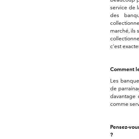
service de 
des banqui
collectionne
marché, ils 
collectionn
c'est exacte
Comment les
Les banques
de parrainag
davantage 
comme servi
Pensez-vous
?