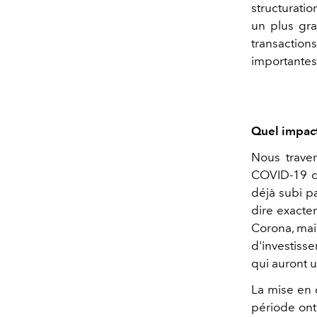
structurati
un plus gra
transactio
importantes
Quel impact
Nous traver
COVID-19 d
déjà subi pa
dire exacte
Corona, mais
d'investiss
qui auront 
La mise en 
période ont