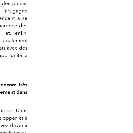
ix des pièces
 l'art gagne
encent à se
sparence des
 et, enfin,
ra également
iats avec des
portunité à
 encore très
ssement dans
 moteurs. Dans
lopper et à
evez devenir
cialistes au