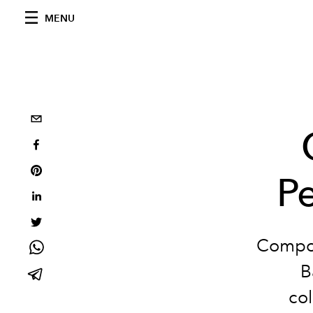
MENU
Pe
Compos
B
co