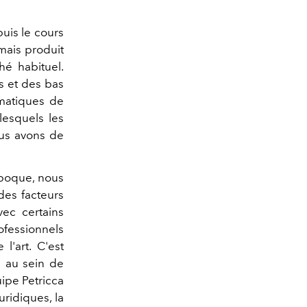
uis le cours
mais produit
hé habituel.
s et des bas
ématiques de
lesquels les
ous avons de
époque, nous
des facteurs
vec certains
fessionnels
l'art. C'est
é au sein de
ipe Petricca
uridiques, la