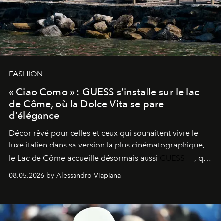
FASHION
« Ciao Como » : GUESS s’installe sur le lac
de Côme, où la Dolce Vita se pare
d’élégance
Décor rêvé pour celles et ceux qui souhaitent vivre le
luxe italien dans sa version la plus cinématographique,
le
Lac de Côme
accueille désormais aussi
GUESS
, qui
signe un takeover entre boutiques, hôtels, bateaux et
08.05.2026 by Alessandro Viapiana
fragrances. L’une des opérations de style les plus
réussies de la saison.