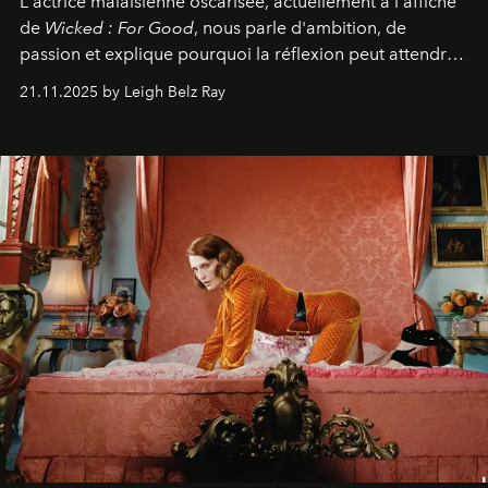
L'actrice malaisienne oscarisée, actuellement à l'affiche
de
Wicked : For Good
, nous parle d'ambition, de
passion et explique pourquoi la réflexion peut attendre.
Elle avoue :
"C'est libérateur d'interpréter un
21.11.2025 by Leigh Belz Ray
personnage qui dit : 'C'est mon désir, mon ambition, ma
volonté. Je m'en fiche si vous ne comprenez pas'."