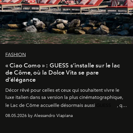
FASHION
« Ciao Como » : GUESS s’installe sur le lac
de Côme, où la Dolce Vita se pare
d’élégance
Décor rêvé pour celles et ceux qui souhaitent vivre le
luxe italien dans sa version la plus cinématographique,
le
Lac de Côme
accueille désormais aussi
GUESS
, qui
signe un takeover entre boutiques, hôtels, bateaux et
08.05.2026 by Alessandro Viapiana
fragrances. L’une des opérations de style les plus
réussies de la saison.