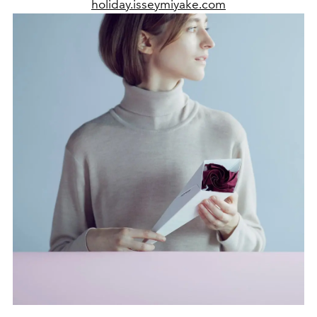
holiday.isseymiyake.com