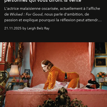
personnes qui vous diront la vérité"
L'actrice malaisienne oscarisée, actuellement à l'affiche
de
Wicked : For Good
, nous parle d'ambition, de
passion et explique pourquoi la réflexion peut attendre.
Elle avoue :
"C'est libérateur d'interpréter un
21.11.2025 by Leigh Belz Ray
personnage qui dit : 'C'est mon désir, mon ambition, ma
volonté. Je m'en fiche si vous ne comprenez pas'."