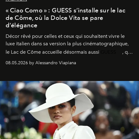
« Ciao Como » : GUESS s’installe sur le lac
de Côme, où la Dolce Vita se pare
d’élégance
Décor rêvé pour celles et ceux qui souhaitent vivre le
luxe italien dans sa version la plus cinématographique,
le
Lac de Côme
accueille désormais aussi
GUESS
, qui
signe un takeover entre boutiques, hôtels, bateaux et
08.05.2026 by Alessandro Viapiana
fragrances. L’une des opérations de style les plus
réussies de la saison.