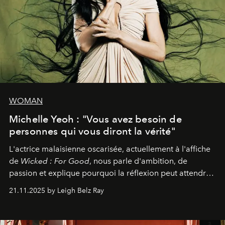
WOMAN
Michelle Yeoh : "Vous avez besoin de
personnes qui vous diront la vérité"
L'actrice malaisienne oscarisée, actuellement à l'affiche
de
Wicked : For Good
, nous parle d'ambition, de
passion et explique pourquoi la réflexion peut attendre.
Elle avoue :
"C'est libérateur d'interpréter un
21.11.2025 by Leigh Belz Ray
personnage qui dit : 'C'est mon désir, mon ambition, ma
volonté. Je m'en fiche si vous ne comprenez pas'."