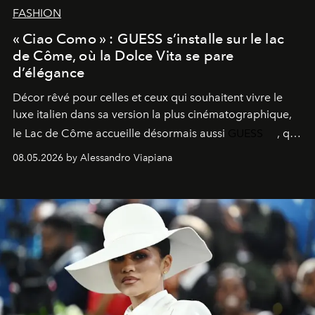
FASHION
« Ciao Como » : GUESS s’installe sur le lac
de Côme, où la Dolce Vita se pare
d’élégance
Décor rêvé pour celles et ceux qui souhaitent vivre le
luxe italien dans sa version la plus cinématographique,
le
Lac de Côme
accueille désormais aussi
GUESS
, qui
signe un takeover entre boutiques, hôtels, bateaux et
08.05.2026 by Alessandro Viapiana
fragrances. L’une des opérations de style les plus
réussies de la saison.