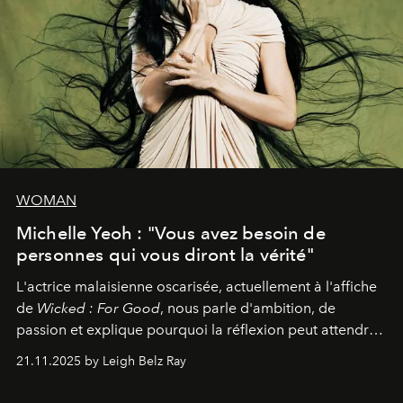
WOMAN
Michelle Yeoh : "Vous avez besoin de
personnes qui vous diront la vérité"
L'actrice malaisienne oscarisée, actuellement à l'affiche
de
Wicked : For Good
, nous parle d'ambition, de
passion et explique pourquoi la réflexion peut attendre.
Elle avoue :
"C'est libérateur d'interpréter un
21.11.2025 by Leigh Belz Ray
personnage qui dit : 'C'est mon désir, mon ambition, ma
volonté. Je m'en fiche si vous ne comprenez pas'."